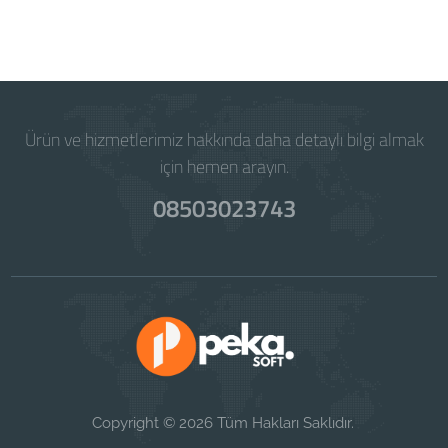
Powered by
WISECP
Ürün ve hizmetlerimiz hakkında daha detaylı bilgi almak
için hemen arayın.
08503023743
Copyright © 2026 Tüm Hakları Saklıdır.